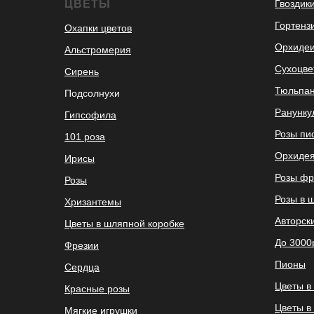
ЦВЕТЫ
Гвоздик
Гортенз
Охапки цветов
Орхиде
Альстромерия
Сухоцве
Сирень
Тюльпа
Подсолнухи
Ранунк
Гипсофила
Розы пи
101 роза
Орхидея
Ирисы
Розы фр
Розы
Розы в 
Хризантемы
Авторск
Цветы в шляпной коробке
До 3000
Фрезии
Пионы
Сердца
Цветы в
Красные розы
Цветы в
Мягкие игрушки