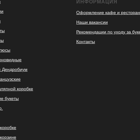
и
ИНФОРМАЦИЯ
ии
Оформление кафе и ресторан
и
Наши вакансии
ты
Рекомендации по уходу за бук
ны
Контакты
улюсы
оновидные
 Дендробиум
анцузские
шляпной коробке
ие букеты
р.
 коробке
 корзине