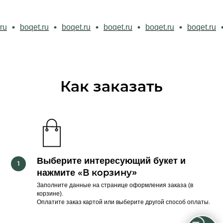
et.ru
boqet.ru
boqet.ru
boqet.ru
boqet.ru
boqet.r
Как заказать
Выберите интересующий букет и
«В корзину
нажмите
»
Заполните данные на странице оформления заказа (в
корзине).
Оплатите заказ картой или выберите другой способ оплаты.