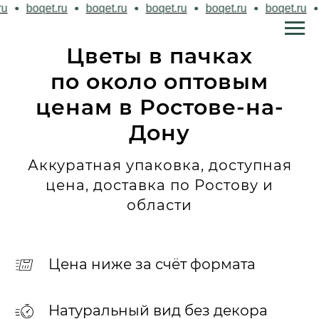
et.ru
boqet.ru
boqet.ru
boqet.ru
boqet.ru
boqet.r
Цветы в пачках
по около оптовым
ценам в Ростове-на-
Дону
Аккуратная упаковка, доступная
цена, доставка по Ростову и
области
Цена ниже за счёт формата
Натуральный вид без декора