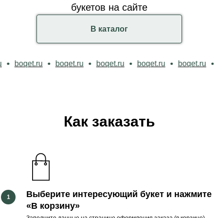
букетов на сайте
В каталог
oqet.ru
boqet.ru
boqet.ru
boqet.ru
boqet.ru
boqet
Как заказать
Выберите интересующий букет и нажмите
«В корзину
»