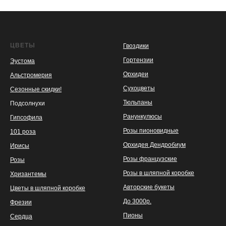
ЦВЕТЫ
Гвоздики
Гортензии
Эустома
Орхидеи
Альстромерия
Сухоцветы
Сезонные скидки!
Тюльпаны
Подсолнухи
Ранункулюсы
Гипсофила
Розы пионовидные
101 роза
Орхидея Дендробиум
Ирисы
Розы французские
Розы
Розы в шляпной коробке
Хризантемы
Авторские букеты
Цветы в шляпной коробке
До 3000р.
Фрезии
Пионы
Сердца