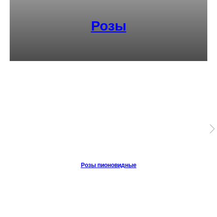
Розы
Розы пионовидные