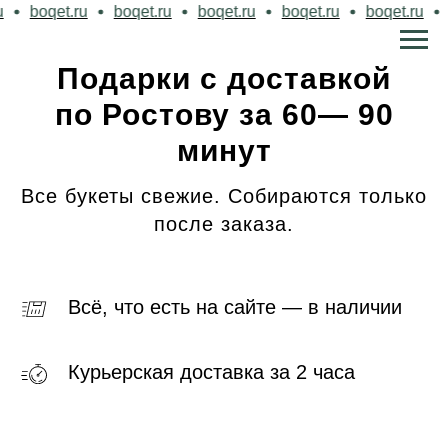
oqet.ru
boqet.ru
boqet.ru
boqet.ru
boqet.ru
boqet
Подарки с доставкой
по Ростову за 60— 90
минут
Все букеты свежие. Собираются только
после заказа.
Всё, что есть на сайте — в наличии
Курьерская доставка за 2 часа