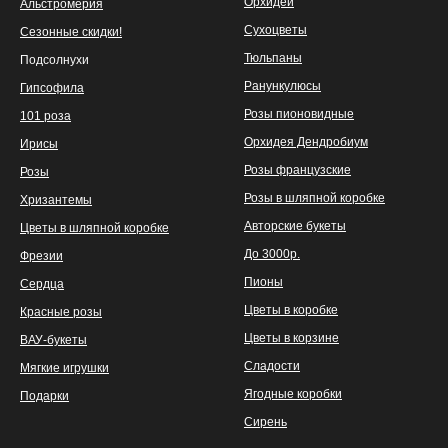
Орхидеи
Альстромерия
Сухоцветы
Сезонные скидки!
Тюльпаны
Подсолнухи
Ранункулюсы
Гипсофила
Розы пионовидные
101 роза
Орхидея Дендробиум
Ирисы
Розы французские
Розы
Розы в шляпной коробке
Хризантемы
Авторские букеты
Цветы в шляпной коробке
До 3000р.
Фрезии
Пионы
Сердца
Цветы в коробке
Красные розы
Цветы в корзине
ВАУ-букеты
Сладости
Мягкие игрушки
Ягодные коробки
Подарки
Сирень