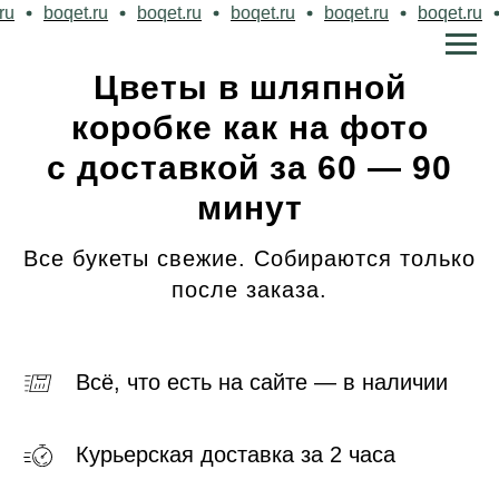
u
boqet.ru
boqet.ru
boqet.ru
boqet.ru
boqet.ru
Цветы в шляпной
коробке как на фото
с доставкой за 60 — 90
минут
Все букеты свежие. Собираются только
после заказа.
Всё, что есть на сайте — в наличии
Курьерская доставка за 2 часа