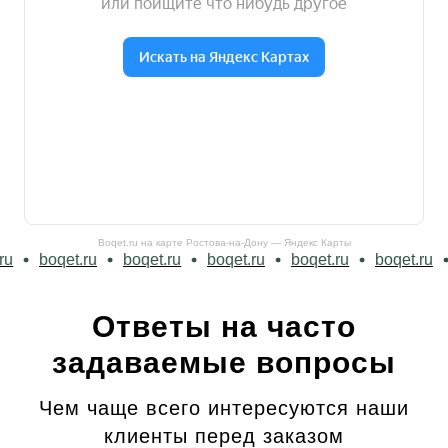
Boqet.ru на карте Ростова‑на‑Дону — Яндекс Карты
u
boqet.ru
boqet.ru
boqet.ru
boqet.ru
boqet.ru
Ответы на часто
задаваемые вопросы
Чем чаще всего интересуются наши
клиенты перед заказом