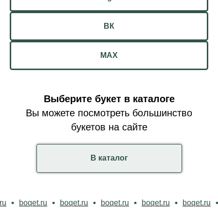
ВК
MAX
Выберите букет в каталоге
Вы можете посмотреть большинство
букетов на сайте
В каталог
u
boqet.ru
boqet.ru
boqet.ru
boqet.ru
boqet.ru