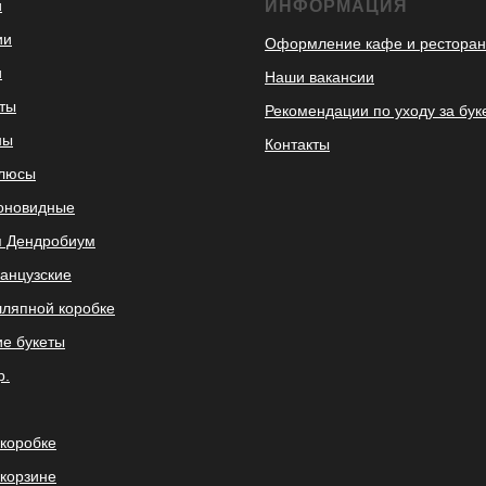
и
ИНФОРМАЦИЯ
ии
Оформление кафе и ресторан
и
Наши вакансии
ты
Рекомендации по уходу за бук
ны
Контакты
улюсы
оновидные
 Дендробиум
анцузские
шляпной коробке
ие букеты
р.
 коробке
 корзине