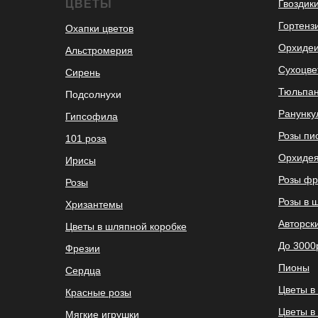
ЦВЕТЫ
Гвоздик
Гортенз
Охапки цветов
Орхиде
Альстромерия
Сухоцве
Сирень
Тюльпа
Подсолнухи
Ранунк
Гипсофила
Розы пи
101 роза
Орхидея
Ирисы
Розы фр
Розы
Розы в 
Хризантемы
Авторск
Цветы в шляпной коробке
До 3000
Фрезии
Пионы
Сердца
Цветы в
Красные розы
Цветы в
Мягкие игрушки