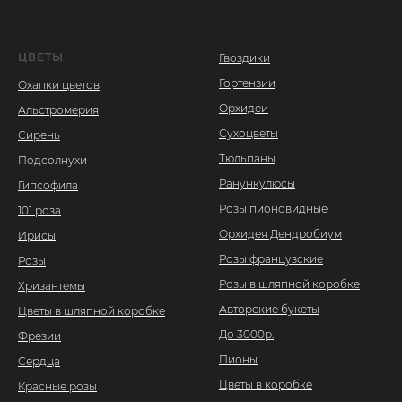
ЦВЕТЫ
Гвоздики
Гортензии
Охапки цветов
Орхидеи
Альстромерия
Сухоцветы
Сирень
Тюльпаны
Подсолнухи
Ранункулюсы
Гипсофила
Розы пионовидные
101 роза
Орхидея Дендробиум
Ирисы
Розы французские
Розы
Розы в шляпной коробке
Хризантемы
Авторские букеты
Цветы в шляпной коробке
До 3000р.
Фрезии
Пионы
Сердца
Цветы в коробке
Красные розы