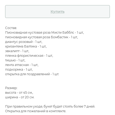
Купить
Состав:
Пионовидная кустовая роза Мисти Бабблс - 1 шт.,
пионовидная кустовая роза Бомбастик - 1 шт.,
диантус розовый - 1 шт.,
хризантема Балтика - 1 шт.,
эвкалипт - 1 шт.,
пленка флористическая - 1 шт.,
тишью - 1 шт.,
лента атласная - 1 шт.,
подкормка - 1 шт.,
открытка для поздравлений - 1 шт.
Размер:
высота - от 45 см.,
ширина - от 20 см.
При правильном уходе, букет будет стоять более 7 дней.
Открытка для пожеланий в комплекте.