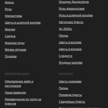
Орхидея Дендробиум
Ирисы
Розы французские
Розы
Розы в шляпной коробке
Хризантемы
Авторские букеты
Цветы в шляпной коробке
До 3000р.
Фрезии
Пионы
Сердца
Цветы в коробке
Красные розы
Цветы в корзине
Мягкие игрушки
Сладости
Подарки
Ягодные коробки
ИНФОРМАЦИЯ
КАТАЛОГ
Оформление кафе и
Цветы охапками
ресторанов
Пионы
Наши вакансии
Премиум-букеты
Рекомендации по уходу за
Свадебные букеты
букетом