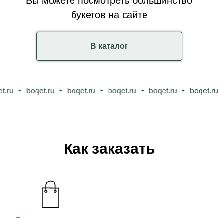
Вы можете посмотреть большинство
букетов на сайте
В каталог
qet.ru
boqet.ru
boqet.ru
boqet.ru
boqet.ru
boqet
Как заказать