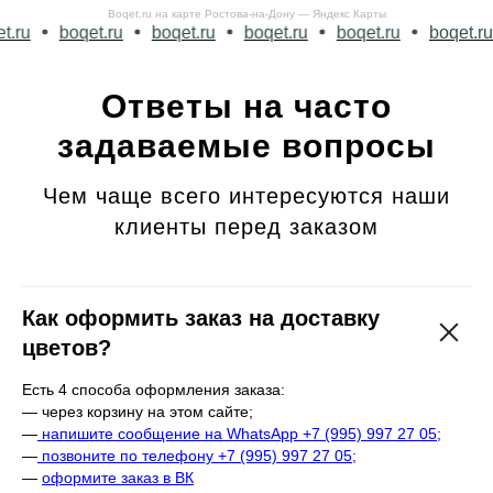
Boqet.ru на карте Ростова‑на‑Дону — Яндекс Карты
qet.ru
boqet.ru
boqet.ru
boqet.ru
boqet.ru
boqet
Ответы на часто
задаваемые вопросы
Чем чаще всего интересуются наши
клиенты перед заказом
Как оформить заказ на доставку
цветов?
Есть 4 способа оформления заказа:
— через корзину на этом сайте;
—
напишите сообщение на WhatsApp +7 (995) 997 27 05;
—
позвоните по телефону +7 (995) 997 27 05;
—
оформите заказ в ВК