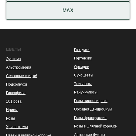
МАХ
ЦВЕТЫ
Гвоздики
Гортензии
Эустома
Орхидеи
Альстромерия
Сухоцветы
Сезонные скидки!
Тюльпаны
Подсолнухи
Ранункулюсы
Гипсофила
Розы пионовидные
101 роза
Орхидея Дендробиум
Ирисы
Розы французские
Розы
Розы в шляпной коробке
Хризантемы
Авторские букеты
Цветы в шляпной коробке